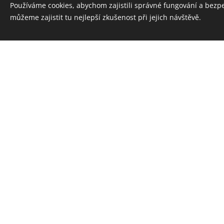
Používáme cookies, abychom zajistili správné fungování a bezp
můžeme zajistit tu nejlepší zkušenost při jejich návštěvě.