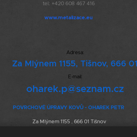
tel.: +420 608 467 416
www.metalizace.eu
Adresa:
Za Mlýnem 1155, Tišnov, 666 0
E-mail:
oharek.p@seznam.cz
POVRCHOVÉ ÚPRAVY KOVŮ - OHAREK PETR
Za Mlýnem 1155 , 666 01 Tišnov
IČO: 05795621 DIČ: CZ8402164694