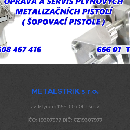
METALSTRIK s.r.o.
Za Mlýnem 1155, 666 01 Tišnov
IČO: 19307977 DIČ: CZ19307977