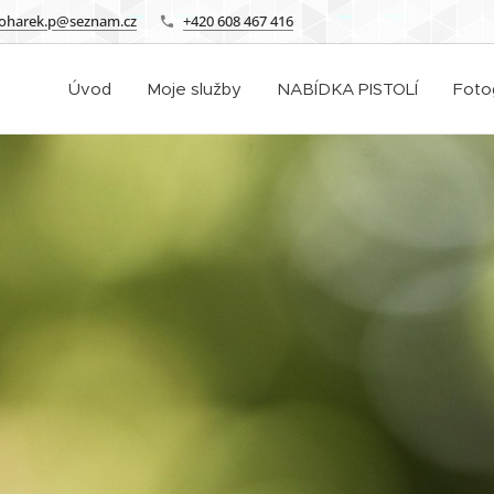
oharek.p@seznam.cz
+420 608 467 416
Úvod
Moje služby
NABÍDKA PISTOLÍ
Foto